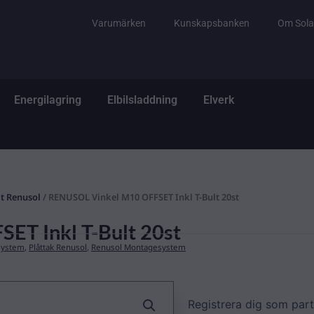
Varumärken
Kunskapsbanken
Om Sola
tem
ppna El & Tillbehör
Öppna Energilagring
Öppna Elbilsladdning
Öppna Elverk
Energilagring
Elbilsladdning
Elverk
it Renusol
/ RENUSOL Vinkel M10 OFFSET Inkl T-Bult 20st
T Inkl T-Bult 20st
system
,
Plåttak Renusol
,
Renusol Montagesystem
Registrera dig som part