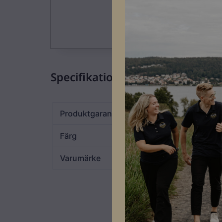
Specifikationer
Produktgaranti
10 år
Färg
Alu
Varumärke
Renusol