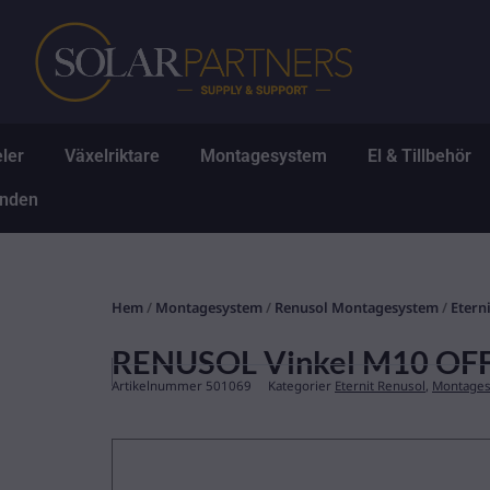
Hoppa
till
innehåll
Öppna Solpaneler
Öppna Växelriktare
Öppna Montagesys
Ö
ler
Växelriktare
Montagesystem
El & Tillbehör
Öppna Erbjudanden
anden
Hem
/
Montagesystem
/
Renusol Montagesystem
/
Etern
RENUSOL Vinkel M10 OFFSE
Artikelnummer
501069
Kategorier
Eternit Renusol
,
Montage