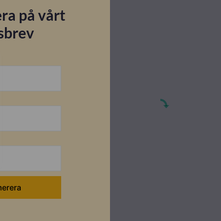
ra på vårt
sbrev