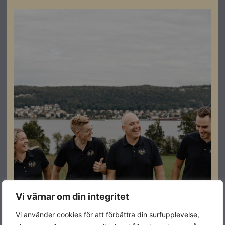
Specifikationer
Produktgaranti
10 år
Färg
Alu
Varumärke
Renusol
Leverantörens
900316
artikelnummer
Vi värnar om din integritet
Vi använder cookies för att förbättra din surfupplevelse,