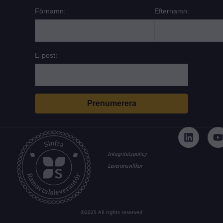
Förnamn:
Efternamn:
E-post:
L
i
n
k
t
Integritetspolicy
e
Leveransvillkor
d
i
n
©2025 All rights reserved