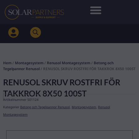
Hoppa
till
innehåll
Hem
/
Montagesystem
/
Renusol Montagesystem
/
Betong och
Tegelpannor Renusol
/ RENUSOL SKRUV ROSTFRI FÖR TAKKROK 8X50 100ST
RENUSOL SKRUV ROSTFRI FÖR
TAKKROK 8X50 100ST
Artikelnummer
501124
Kategorier
Betong och Tegelpannor Renusol
,
Montagesystem
,
Renusol
Montagesystem