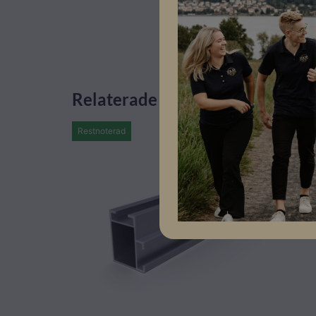
Relaterade produkter
Restnoterad
I lager