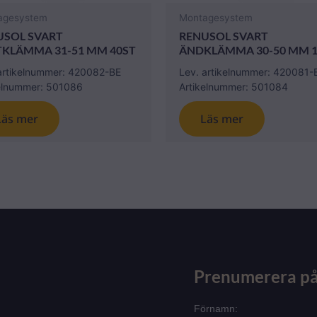
agesystem
Montagesystem
USOL SVART
RENUSOL SVART
TKLÄMMA 31-51 MM 40ST
ÄNDKLÄMMA 30-50 MM 1
artikelnummer: 420082-BE
Lev. artikelnummer: 420081-
elnummer: 501086
Artikelnummer: 501084
Läs mer
Läs mer
Prenumerera på
Förnamn: