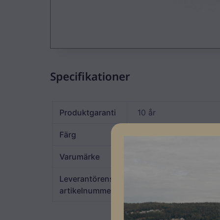
Specifikationer
Produktgaranti
10 år
Färg
Grå
Varumärke
Renusol
Leverantörens
920044
artikelnummer