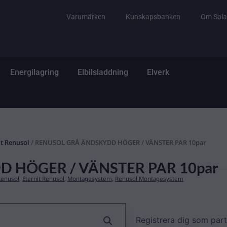
Varumärken
Kunskapsbanken
Om Sola
tem
ppna El & Tillbehör
Öppna Energilagring
Öppna Elbilsladdning
Öppna Elverk
Energilagring
Elbilsladdning
Elverk
it Renusol
/ RENUSOL GRÅ ÄNDSKYDD HÖGER / VÄNSTER PAR 10par
 HÖGER / VÄNSTER PAR 10par
Renusol
,
Eternit Renusol
,
Montagesystem
,
Renusol Montagesystem
Registrera dig som part