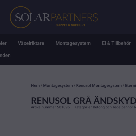
Hoppa
till
innehåll
Öppna Solpaneler
Öppna Växelriktare
Öppna Montagesys
Ö
ler
Växelriktare
Montagesystem
El & Tillbehör
Öppna Erbjudanden
anden
Hem
/
Montagesystem
/
Renusol Montagesystem
/
Etern
RENUSOL GRÅ ÄNDSKYDD
Artikelnummer
501096
Kategorier
Betong och Tegelpannor 