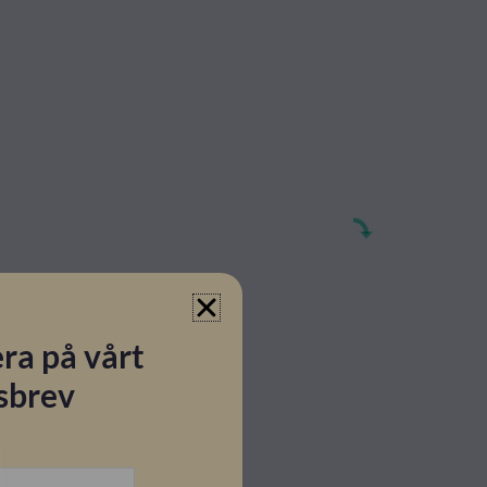
ra på vårt
sbrev