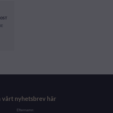
0ST
BE
 vårt nyhetsbrev här
Efternamn: