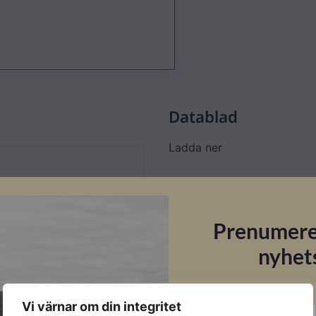
Datablad
Ladda ner
Prenumere
nyhet
E-post
Vi värnar om din integritet