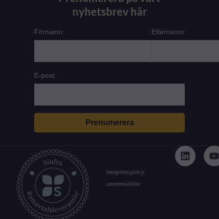
nyhetsbrev här
Förnamn:
Efternamn:
E-post:
L
i
n
k
t
Integritetspolicy
e
Leveransvillkor
d
i
n