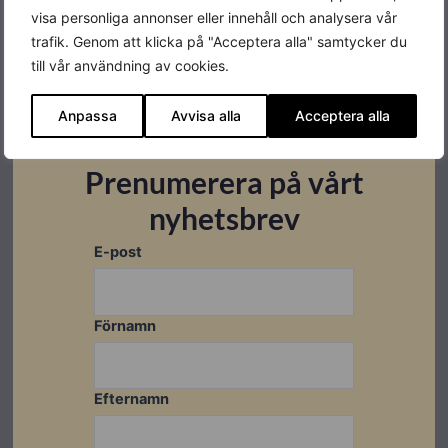
visa personliga annonser eller innehåll och analysera vår
Färg
Vit/Grå
trafik. Genom att klicka på "Acceptera alla" samtycker du
Varumärke
Fronius
till vår användning av cookies.
Leverantörens
4,210,404
Anpassa
Avvisa alla
Acceptera alla
artikelnummer
MPPT
4 st
Prenumerera på vårt
nyhetsbrev
E-post
Datablad
Förnamn
Ladda ner
Montageanvisningar
Efternamn
Ladda ner