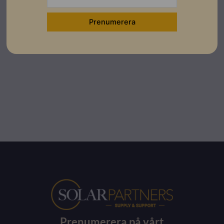
Garantibevis
Ladda ner
Prenumerera på vårt