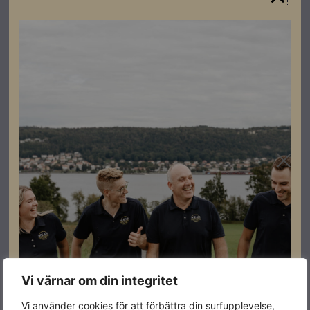
systemutformningar med flera olika
panelorienteringar eller lutningar.
Finns i effektklasserna från 25 till 33,3 kW. Fronius
Verto har en hög flexibilitet tack vare 4 MPPT (28 A per
sträng och MPPT).
Lämplig för såväl nyinstallation, som utbyggnad av
befintlig anläggning för både småföretag,
flerbostadshus och lantbruk.
Specifikationer
Effekt
30kW
Vi värnar om din integritet
Produktgaranti
2+5 år
Vi använder cookies för att förbättra din surfupplevelse,