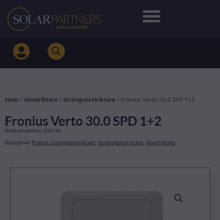
Hoppa
till
innehåll
Hem
/
Växelriktare
/
Strängväxelriktare
/ Fronius Verto 30.0 SPD 1+2
Fronius Verto 30.0 SPD 1+2
Artikelnummer
203140
Kategorier
Fronius Strängväxelriktare
,
Strängväxelriktare
,
Växelriktare