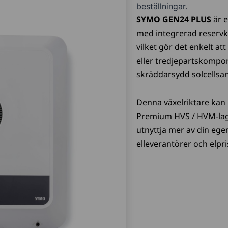
beställningar.
SYMO GEN24 PLUS
är e
med integrerad reservkr
vilket gör det enkelt a
eller tredjepartskompon
skräddarsydd solcellsa
Denna växelriktare ka
Premium HVS / HVM-lagr
utnyttja mer av din ege
elleverantörer och elpri