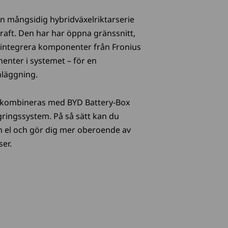
n mångsidig hybridväxelriktarserie
aft. Den har har öppna gränssnitt,
tt integrera komponenter från Fronius
enter i systemet – för en
nläggning.
n kombineras med BYD Battery-Box
ingssystem. På så sätt kan du
n el och gör dig mer oberoende av
ser.