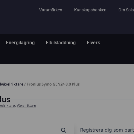
Varumärken
Kunskapsbanken
Om Sola
tem
ppna El & Tillbehör
Öppna Energilagring
Öppna Elbilsladdning
Öppna Elverk
Energilagring
Elbilsladdning
Elverk
dväxelriktare
/ Fronius Symo GEN24 8.0 Plus
lus
elriktare
,
Växelriktare
Registrera dig som part