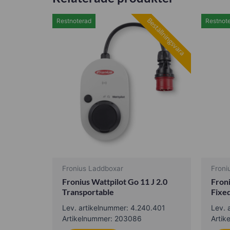
Beställningsvara
Restnoterad
Restnot
Fronius Laddboxar
Froni
Fronius Wattpilot Go 11 J 2.0
Froni
Transportable
Fixe
Lev. artikelnummer: 4.240.401
Lev. 
Artikelnummer: 203086
Artik