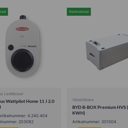
erad
Restnoterad
us Laddboxar
Växelriktare
us Wattpilot Home 11 J 2.0
d
BYD B-BOX Premium HVS (
KWH)
artikelnummer: 4.240.404
elnummer: 203082
Artikelnummer: 301004