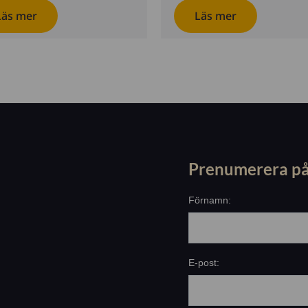
Läs mer
Läs mer
Prenumerera på
Förnamn:
E-post: