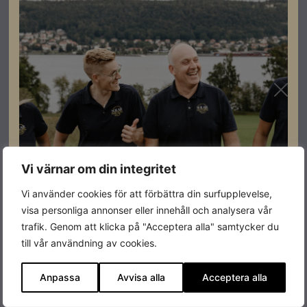
Effekt
12kW
Produktgaranti
2+5 år
Antal MPPT
2
Färg
Vit/Grå
Varumärke
Fronius
Leverantörens
4,210,189
Vi värnar om din integritet
artikelnummer
Vi använder cookies för att förbättra din surfupplevelse,
visa personliga annonser eller innehåll och analysera vår
trafik. Genom att klicka på "Acceptera alla" samtycker du
till vår användning av cookies.
Datablad
Anpassa
Avvisa alla
Acceptera alla
Ladda ner