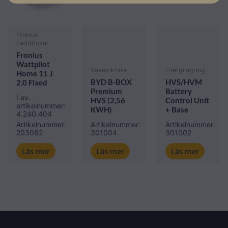
Fronius
Laddboxar
Fronius
Wattpilot
Växelriktare
Energilagring
Home 11 J
BYD B-BOX
HVS/HVM
2.0 Fixed
Premium
Battery
Lev.
HVS (2,56
Control Unit
artikelnummer:
KWH)
+ Base
4.240.404
Artikelnummer:
Artikelnummer:
Artikelnummer:
203082
301004
301002
Läs mer
Läs mer
Läs mer