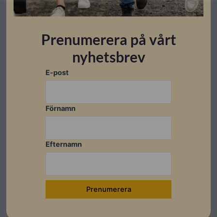
Montageanvisningar
Prenumerera på vårt
Ladda ner
nyhetsbrev
E-post
Relaterade produkter
Förnamn
Restnoterad
Restnoterad
I lager
Efternamn