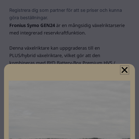
Registrera dig som partner för att se priser och kunna
göra beställningar.
Fronius Symo GEN24
är en mångsidig växelriktarserie
med integrerad reservkraftfunktion.
Denna växelriktare kan uppgraderas till en
PLUS/hybrid växelriktare, vilket gör att den
kombineras med BYD Battery-Box Premium HVS /
HVM-lagringssystem.
Säljstart sep/oktober
Specifikationer
Batteriförberedd
JA