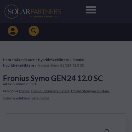
Hoppa
till
innehåll
Hem
/
Växelriktare
/
Hybridväxelriktare
/
Fronius
Hybridväxelriktare
/ Fronius Symo GEN24 12.0 SC
Fronius Symo GEN24 12.0 SC
Artikelnummer
203124
Kategorier
Fronius
,
Fronius Hybridväxelriktare
,
Fronius Strängväxelriktare
,
Strängväxelriktare
,
Växelriktare