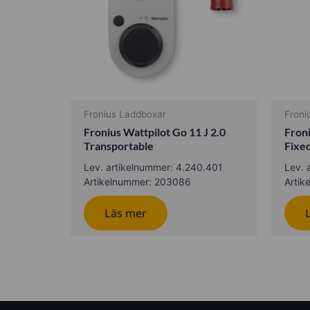
Fronius Laddboxar
Froni
Fronius Wattpilot Go 11 J 2.0
Froni
Transportable
Fixe
Lev. artikelnummer: 4.240.401
Lev. 
Artikelnummer: 203086
Artik
Läs mer