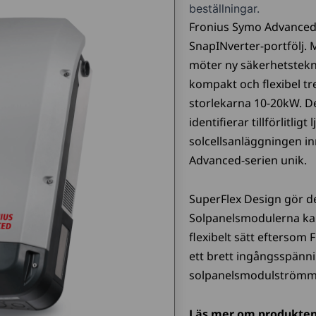
beställningar.
Fronius Symo Advanced i
SnapINverter-portfölj. 
möter ny säkerhetstekn
kompakt och flexibel tre
storlekarna 10-20kW. D
identifierar tillförlitlig
solcellsanläggningen in
Advanced-serien unik.
SuperFlex Design gör de
Solpanelsmodulerna kan
flexibelt sätt efterso
ett brett ingångsspän
solpanelsmodulströmm
Läs mer om produkten 