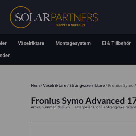
Hoppa
till
innehåll
Öppna Solpaneler
Öppna Växelriktare
Öppna Montagesys
Ö
ler
Växelriktare
Montagesystem
El & Tillbehör
Öppna Erbjudanden
anden
Hem
/
Växelriktare
/
Strängväxelriktare
/ Fronius Symo 
Fronius Symo Advanced 1
Artikelnummer
203026
Kategorier
Fronius Strängväxelriktar