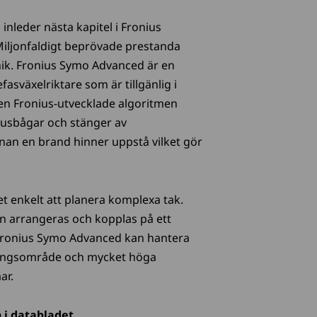
nleder nästa kapitel i Fronius
Miljonfaldigt beprövade prestanda
ik. Fronius Symo Advanced är en
fasväxelriktare som är tillgänlig i
en Fronius-utvecklade algoritmen
t ljusbågar och stänger av
nan en brand hinner uppstå vilket gör
t enkelt att planera komplexa tak.
 arrangeras och kopplas på ett
m Fronius Symo Advanced kan hantera
ningsområde och mycket höga
ar.
i databladet.