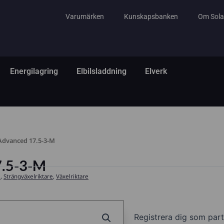
Varumärken
Kunskapsbanken
Om Sola
tem
ppna El & Tillbehör
Öppna Energilagring
Öppna Elbilsladdning
Öppna Elverk
Energilagring
Elbilsladdning
Elverk
Advanced 17.5-3-M
7.5-3-M
e
,
Strängväxelriktare
,
Växelriktare
Registrera dig som part