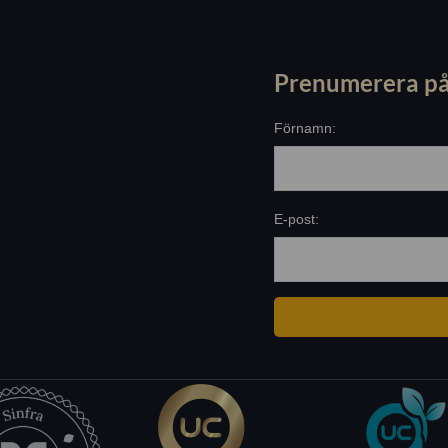
Prenumerera på
Förnamn:
E-post: