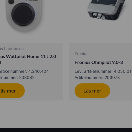
us Laddboxar
Fronius
us Wattpilot Home 11 J 2.0
d
Fronius Ohmpilot 9.0-3
artikelnummer: 4.240.404
Lev. artikelnummer: 4.050.0
elnummer: 203082
Artikelnummer: 203078
Läs mer
Läs mer