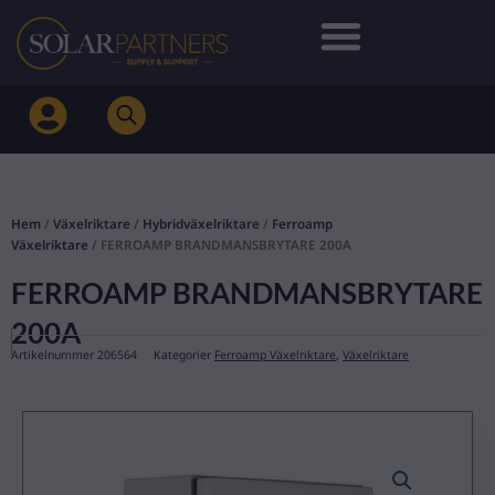
Hoppa
till
innehåll
Hem
/
Växelriktare
/
Hybridväxelriktare
/
Ferroamp
Växelriktare
/ FERROAMP BRANDMANSBRYTARE 200A
FERROAMP BRANDMANSBRYTARE
200A
Artikelnummer
206564
Kategorier
Ferroamp Växelriktare
,
Växelriktare