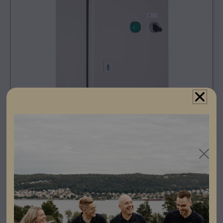
Registrera dig som partner för att se priser och kunna
göra beställningar.
En Brandmansbrytare av storlek 200A som klarar av att
bryta 200A eller 152kW vid 760V DC. Inkluderar