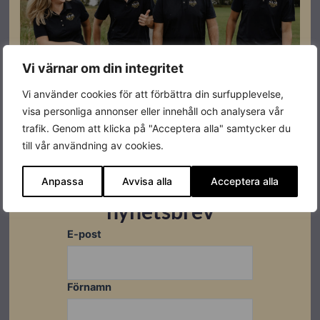
svampknapp för fjärrbrytning.
Vi värnar om din integritet
Specifikationer
Vi använder cookies för att förbättra din surfupplevelse,
visa personliga annonser eller innehåll och analysera vår
Varumärke
Ferroamp
trafik. Genom att klicka på "Acceptera alla" samtycker du
till vår användning av cookies.
Prenumerera på vårt
Anpassa
Avvisa alla
Acceptera alla
nyhetsbrev
Datablad
E-post
Ladda ner
Förnamn