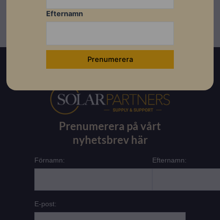
Efternamn
Prenumerera på vårt
nyhetsbrev här
Förnamn:
Efternamn:
E-post: