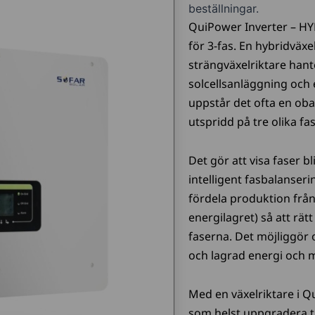
beställningar.
QuiPower Inverter – HY
för 3-fas. En hybridväxel
strängväxelriktare han
solcellsanläggning och e
uppstår det ofta en oba
utspridd på tre olika fas
Det gör att visa faser 
intelligent fasbalanseri
fördela produktion från
energilagret) så att rätt
faserna. Det möjliggör
och lagrad energi och m
Med en växelriktare i Q
som helst uppgradera t