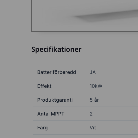
Specifikationer
Batteriförberedd
JA
Effekt
10kW
Produktgaranti
5 år
Antal MPPT
2
Färg
Vit