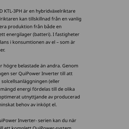
D KTL-3PH är en hybridväxelriktare
riktaren kan tillskillnad från en vanlig
tera produktion från både en
tt energilager (batteri). I fastigheter
lans i konsumtionen av el – som är
er.
blir högre belastade än andra. Genom
ngen ser QuiPower Inverter till att
 solcellsanläggningen (eller
 mängd energi fördelas till de olika
 optimerat utnyttjande av producerad
inskat behov av inköpt el.
uiPower Inverter- serien kan du när
ill ett komplett QuiPower-system