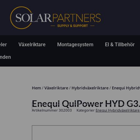
Hoppa
till
innehåll
Öppna Solpaneler
Öppna Växelriktare
Öppna Montagesys
Ö
ler
Växelriktare
Montagesystem
El & Tillbehör
Öppna Erbjudanden
anden
Hem
/
Växelriktare
/
Hybridväxelriktare
/
Enequi Hybrid
Enequi QuiPower HYD G3
Artikelnummer
302003
Kategorier
Enequi Hybridväxelriktare