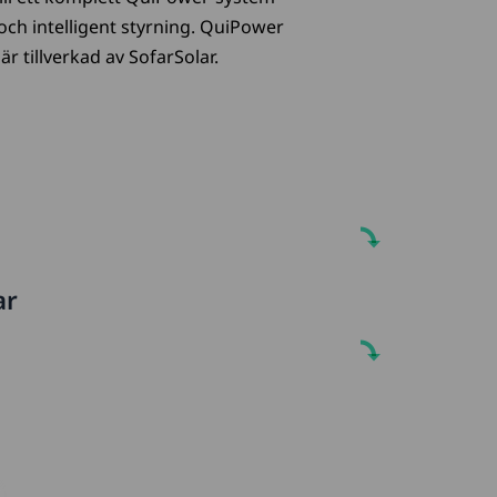
och intelligent styrning. QuiPower
r tillverkad av SofarSolar.
ar