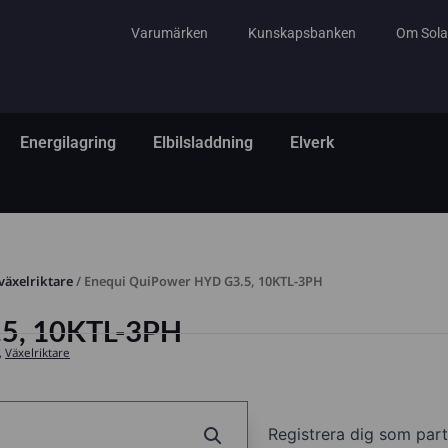
Varumärken
Kunskapsbanken
Om Sola
tem
ppna El & Tillbehör
Öppna Energilagring
Öppna Elbilsladdning
Öppna Elverk
Energilagring
Elbilsladdning
Elverk
växelriktare
/ Enequi QuiPower HYD G3.5, 10KTL-3PH
.5, 10KTL-3PH
,
Växelriktare
Registrera dig som part