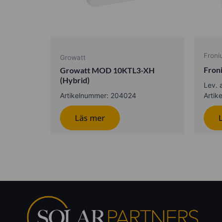
Froni
Growatt
Fron
Growatt MOD 10KTL3-XH
(Hybrid)
Lev. 
Artikelnummer: 204024
Arti
Läs mer