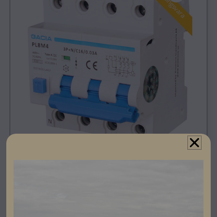
Registrera dig som partner för att se priser och kunna
göra beställningar.
Gacia personskyddsautomat kombinerar dvärgbrytare
och jordfelsbrytare typ A, vilket ger överlägsen