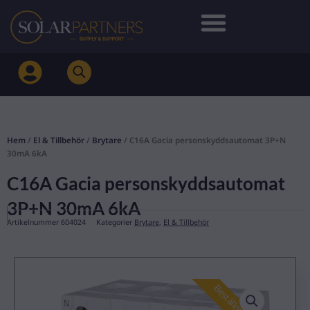
Hoppa
till
innehåll
Hem
/
El & Tillbehör
/
Brytare
/ C16A Gacia personskyddsautomat 3P+N
30mA 6kA
C16A Gacia personskyddsautomat
3P+N 30mA 6kA
Artikelnummer
604024
Kategorier
Brytare
,
El & Tillbehör
Beställningsvara