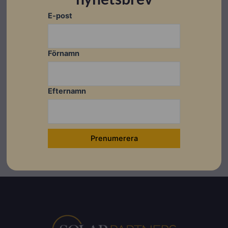
E-post
Datablad
Förnamn
Ladda ner
Ladda ner
Efternamn