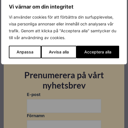
Vi värnar om din integritet
Bredd
1134 mm
Vi använder cookies för att förbättra din surfupplevelse,
Höjd
1722 mm
visa personliga annonser eller innehåll och analysera vår
trafik. Genom att klicka på "Acceptera alla" samtycker du
Vikt
22 kg
till vår användning av cookies.
Färg
Röd
Anpassa
Avvisa alla
Acceptera alla
Effekt
400W
Produktgaranti
20 år
Prenumerera på vårt
Varumärke
Bisol
nyhetsbrev
E-post
Förnamn
Datablad