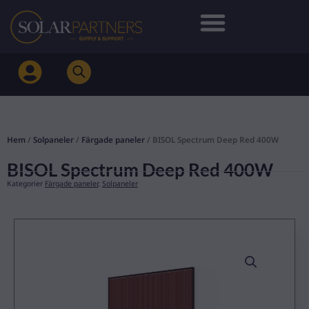
Hoppa
till
innehåll
Hem
/
Solpaneler
/
Färgade paneler
/ BISOL Spectrum Deep Red 400W
BISOL Spectrum Deep Red 400W
Kategorier
Färgade paneler
,
Solpaneler