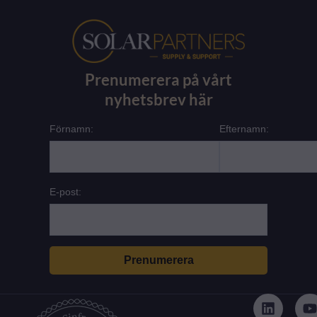
Prenumerera på vårt
nyhetsbrev här
Förnamn:
Efternamn:
E-post:
L
i