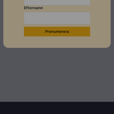
Ladda ner
Efternamn
Länkar
Bisol spectrum Produktbroschyr