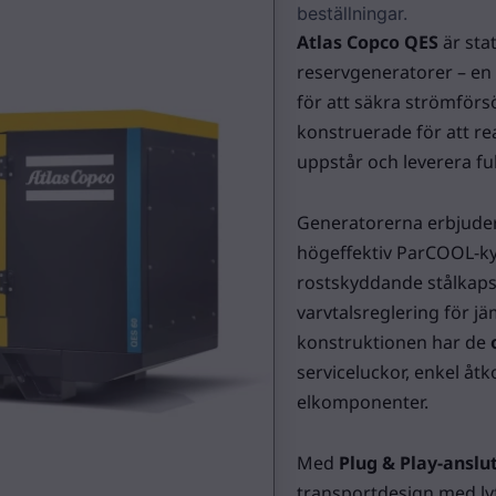
beställningar.
Atlas Copco QES
är stat
reservgeneratorer – en v
för att säkra strömförsö
konstruerade för att r
uppstår och leverera ful
Generatorerna erbjude
högeffektiv ParCOOL-k
rostskyddande stålkaps
varvtalsreglering för j
konstruktionen har de
serviceluckor, enkel åtk
elkomponenter.
Med
Plug & Play-anslu
transportdesign med lyf