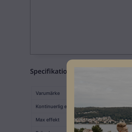
Specifikationer
Varumärke
Atlas Copco
Kontinuerlig effekt
60kVA
Max effekt
64kVA