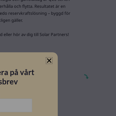
erhålla och flytta. Resultatet är en
 redo reservkraftslösning – byggd för
ligen gäller.
 eller hör av dig till Solar Partners!
ra på vårt
sbrev