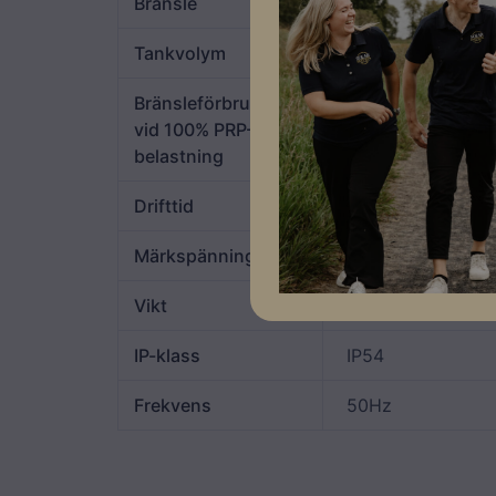
Bränsle
Disel
Tankvolym
104L
Bränsleförbrukning
vid 100% PRP-
13,3L/h
belastning
Drifttid
~8h
Märkspänning
400V
Vikt
1175kg
IP-klass
IP54
Frekvens
50Hz