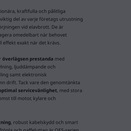
ionära, kraftfulla och pålitliga
iktig del av varje företags utrustning
rjningen vid elavbrott. De är
eagera omedelbart när behovet
l effekt exakt när det krävs.
r
överlägsen prestanda
med
ylning, ljuddämpande och
ling samt elektronisk
ämn drift. Tack vare den genomtänkta
optimal servicevänlighet
, med stora
omst till motor, kylare och
tning
, robust kabelskydd och smart
tögla och gaffeluttag är QES-serien