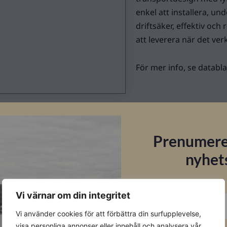
enkel att installera, und
driftsäker, effektiv och
att leverera när det verk
För mer info, se datablad
Datablad
Prenumere
Ladda ner
nyhet
E-post
Vi värnar om din integritet
Vi använder cookies för att förbättra din surfupplevelse,
Förnamn
visa personliga annonser eller innehåll och analysera vår