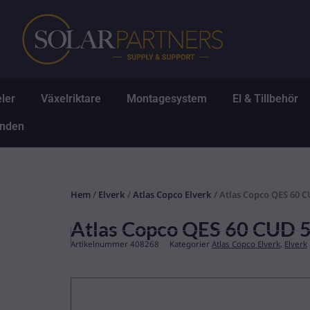
Hoppa
till
innehåll
Öppna Solpaneler
Öppna Växelriktare
Öppna Montagesys
Ö
ler
Växelriktare
Montagesystem
El & Tillbehör
Öppna Erbjudanden
anden
Hem
/
Elverk
/
Atlas Copco Elverk
/ Atlas Copco QES 60 
Atlas Copco QES 60 CUD
Artikelnummer
408268
Kategorier
Atlas Copco Elverk
,
Elverk