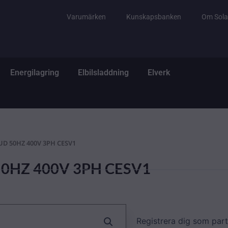
Varumärken
Kunskapsbanken
Om Sola
tem
ppna El & Tillbehör
Öppna Energilagring
Öppna Elbilsladdning
Öppna Elverk
Energilagring
Elbilsladdning
Elverk
CUD 50HZ 400V 3PH CESV1
 50HZ 400V 3PH CESV1
Registrera dig som part