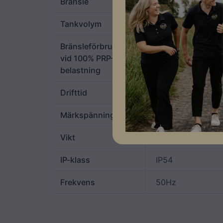
Bränsle
Disel
Tankvolym
116L
Bränsleförbrukning
vid 100% PRP-
8,3L/h
belastning
Drifttid
~14h
Märkspänning
400V
Vikt
896kg
IP-klass
IP54
Frekvens
50Hz