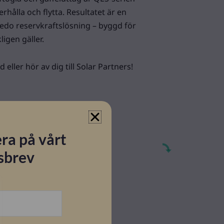
erhålla och flytta. Resultatet är en
 redo reservkraftslösning – byggd för
ligen gäller.
 eller hör av dig till Solar Partners!
ra på vårt
sbrev