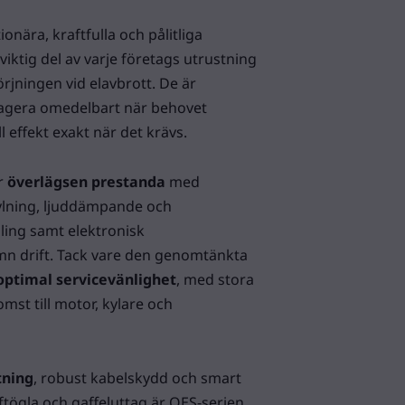
ionära, kraftfulla och pålitliga
iktig del av varje företags utrustning
rjningen vid elavbrott. De är
eagera omedelbart när behovet
l effekt exakt när det krävs.
r
överlägsen prestanda
med
ylning, ljuddämpande och
ling samt elektronisk
ämn drift. Tack vare den genomtänkta
optimal servicevänlighet
, med stora
omst till motor, kylare och
tning
, robust kabelskydd och smart
tögla och gaffeluttag är QES-serien