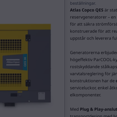
beställningar.
Atlas Copco QES
är stat
reservgeneratorer – en v
för att säkra strömförsö
konstruerade för att r
uppstår och leverera ful
Generatorerna erbjude
högeffektiv ParCOOL-k
rostskyddande stålkaps
varvtalsreglering för j
konstruktionen har de
serviceluckor, enkel åtk
elkomponenter.
Med
Plug & Play-anslu
transportdesign med lyf