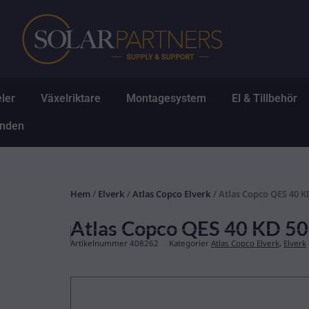
Hoppa
till
innehåll
Öppna Solpaneler
Öppna Växelriktare
Öppna Montagesys
Ö
ler
Växelriktare
Montagesystem
El & Tillbehör
Öppna Erbjudanden
anden
Hem
/
Elverk
/
Atlas Copco Elverk
/ Atlas Copco QES 40 K
Atlas Copco QES 40 KD 5
Artikelnummer
408262
Kategorier
Atlas Copco Elverk
,
Elverk