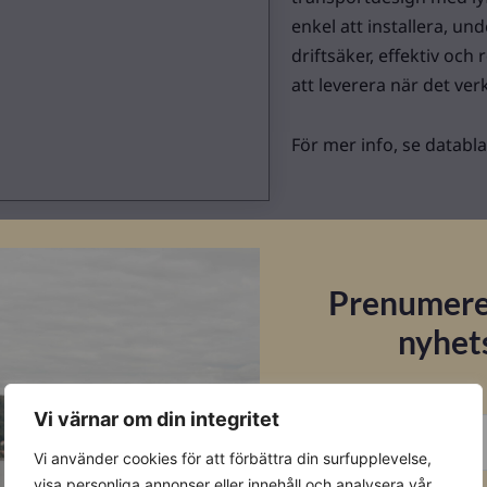
enkel att installera, und
driftsäker, effektiv och
att leverera när det verk
För mer info, se datablad
Datablad
Prenumere
Ladda ner
nyhet
E-post
Vi värnar om din integritet
Vi använder cookies för att förbättra din surfupplevelse,
Förnamn
visa personliga annonser eller innehåll och analysera vår