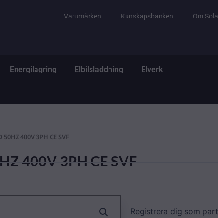
Varumärken
Kunskapsbanken
Om Sola
tem
ppna El & Tillbehör
Öppna Energilagring
Öppna Elbilsladdning
Öppna Elverk
Energilagring
Elbilsladdning
Elverk
D 50HZ 400V 3PH CE SVF
0HZ 400V 3PH CE SVF
Registrera dig som part