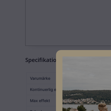
Specifikationer
Varumärke
Atlas Copco
Kontinuerlig effekt
42kVA
Max effekt
45kVA