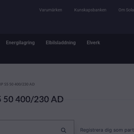
Varumärken
Kunskapsbanken
Om Sola
tem
ppna El & Tillbehör
Öppna Energilagring
Öppna Elbilsladdning
Öppna Elverk
Energilagring
Elbilsladdning
Elverk
HP S5 50 400/230 AD
5 50 400/230 AD
Registrera dig som part