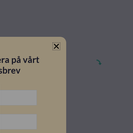
ra på vårt
sbrev