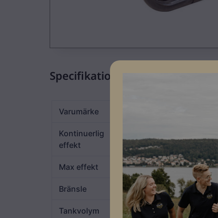
Specifikationer
Varumärke
Atlas Copco
Kontinuerlig
5,4kVA
effekt
Max effekt
6,3kVA
Bränsle
Bensin
Tankvolym
11L