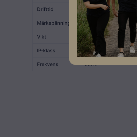
Drifttid
~5h
Märkspänning
230V
Vikt
76kg
IP-klass
IP54
Frekvens
50Hz