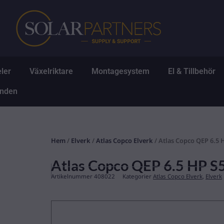
Hoppa
till
innehåll
Öppna Solpaneler
Öppna Växelriktare
Öppna Montagesys
Ö
ler
Växelriktare
Montagesystem
El & Tillbehör
Öppna Erbjudanden
anden
Hem
/
Elverk
/
Atlas Copco Elverk
/ Atlas Copco QEP 6.5 
Atlas Copco QEP 6.5 HP S
Artikelnummer
408022
Kategorier
Atlas Copco Elverk
,
Elverk