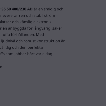
 S5 50 400/230 AD
är en smidig och
levererar ren och stabil ström –
latser och känslig elektronik.
ien är byggda för långvarig, säker
 tuffa förhållanden. Med
åg ljudnivå och robust konstruktion är
pålitlig och den perfekta
fs som jobbar hårt varje dag.
ad