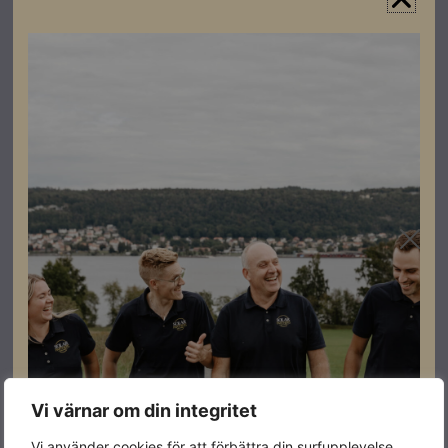
elektronik. Med bränsleeffektiv drift, låg ljudnivå och
robust konstruktion är den byggd för att hålla, även
under tuffa förhållanden. Enkel att använda, säker och
pålitlig – den perfekta arbetskamraten för proffs som
jobbar hårt, varje dag.
För mer info, se datablad
Specifikationer
Varumärke
Atlas Copco
Kontinuerlig
2,3kVA
effekt
Vi värnar om din integritet
Max effekt
2,5kVA
Vi använder cookies för att förbättra din surfupplevelse,