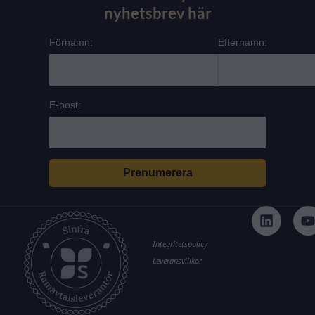
nyhetsbrev här
Förnamn:
Efternamn:
E-post:
L
i
n
k
t
Integritetspolicy
e
Leveransvillkor
d
i
n