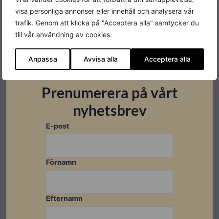
Bränsle
Bensin
visa personliga annonser eller innehåll och analysera vår
trafik. Genom att klicka på "Acceptera alla" samtycker du
Tankvolym
15L
till vår användning av cookies.
Driftstid
~11h
Anpassa
Avvisa alla
Acceptera alla
Märkspänning
230V
Vikt
52kg
Prenumerera på vårt
nyhetsbrev
IP-klass
IP54
Frekvens
50Hz
E-post
Förnamn
Datablad
Efternamn
Ladda ner