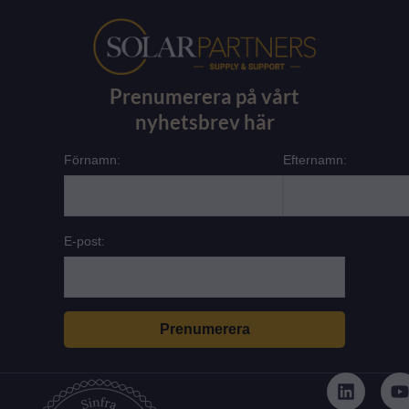
Prenumerera på vårt
nyhetsbrev här
Förnamn:
Efternamn:
E-post:
L
i
n