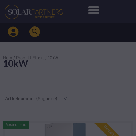
Hoppa
till
innehåll
Hem
/ Produkt Effekt / 10kW
10kW
Restnoterad