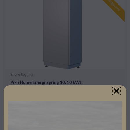
Beställningsvara
Energilagring
Pixii Home Energilagring 10/10 kWh
Artikelnummer: 304210
Läs mer