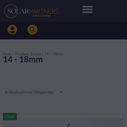
Hoppa
till
innehåll
Hem
/ Produkt Bredd / 14 - 18mm
14 - 18mm
I lager