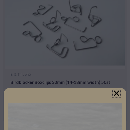
El & Tillbehör
Birdblocker Boxclips 30mm (14-18mm width) 50st
Lev. artikelnummer: BB-BoxClip-50s 11x30x14-18
Artikelnummer: 507022
Läs mer