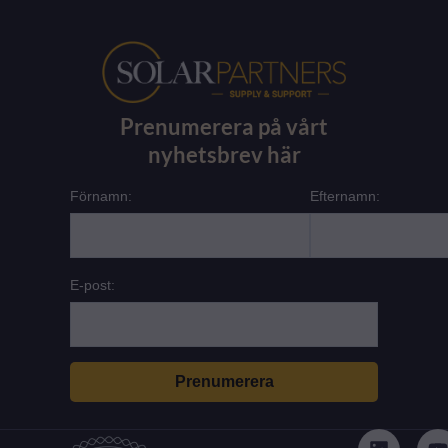
Prenumerera på vårt
nyhetsbrev här
Förnamn:
Efternamn:
E-post:
L
i