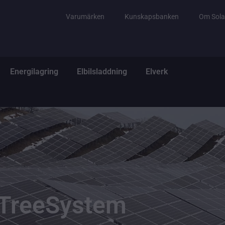
Varumärken
Kunskapsbanken
Om Sola
tem
ppna El & Tillbehör
Öppna Energilagring
Öppna Elbilsladdning
Öppna Elverk
Energilagring
Elbilsladdning
Elverk
TreeSystem