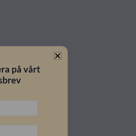
ra på vårt
sbrev