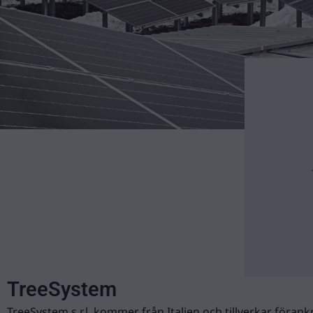
TreeSystem
TreeSystem s.r.l. kommer från Italien och tillverkar föra