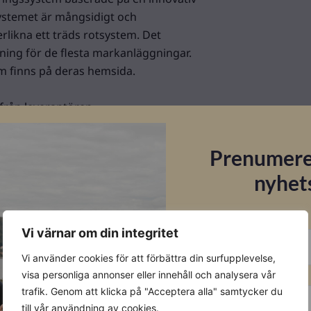
 Systemet är mångsidigt och
rlikna ett träds rotsystem. Det
ning för de flesta markanläggningar.
mm finns på deras hemsida.
 från leverantören.
Prenumere
nyhet
E-post
Vi värnar om din integritet
Vi använder cookies för att förbättra din surfupplevelse,
Förnamn
visa personliga annonser eller innehåll och analysera vår
trafik. Genom att klicka på "Acceptera alla" samtycker du
till vår användning av cookies.