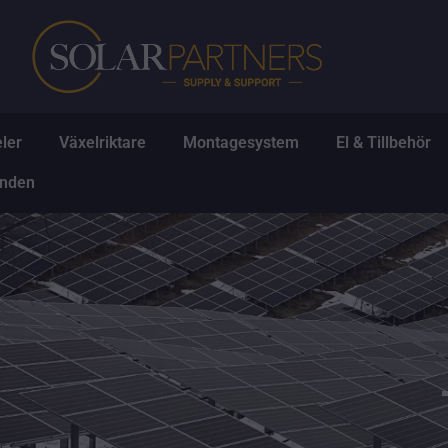
Hoppa
till
innehåll
Öppna Solpaneler
Öppna Växelriktare
Öppna Montagesys
Ö
ler
Växelriktare
Montagesystem
El & Tillbehör
Öppna Erbjudanden
anden