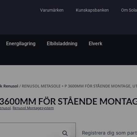
Varumärken
Kunskapsbanken
Om Sola
tem
ppna El & Tillbehör
Öppna Energilagring
Öppna Elbilsladdning
Öppna Elverk
Energilagring
Elbilsladdning
Elverk
ak Renusol
/ RENUSOL METASOLE + P 3600MM FÖR STÅENDE MONTAGE, U
 3600MM FÖR STÅENDE MONTAG
Renusol
,
Renusol Montagesystem
Registrera dig som part