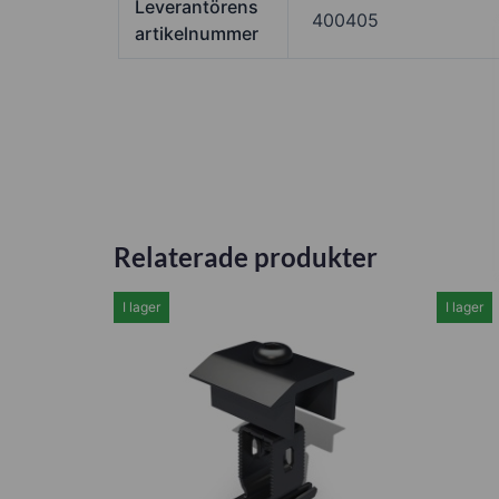
Leverantörens
400405
artikelnummer
Relaterade produkter
I lager
I lager