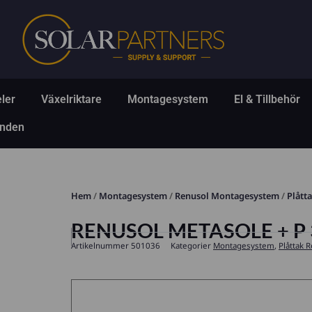
Hoppa
till
innehåll
Öppna Solpaneler
Öppna Växelriktare
Öppna Montagesys
Ö
ler
Växelriktare
Montagesystem
El & Tillbehör
Öppna Erbjudanden
anden
Hem
/
Montagesystem
/
Renusol Montagesystem
/
Plått
RENUSOL METASOLE + P
Artikelnummer
501036
Kategorier
Montagesystem
,
Plåttak 