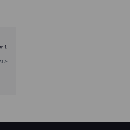
-
ar 1
A12-