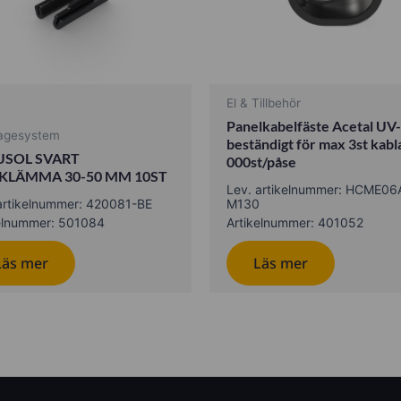
El & Tillbehör
Panelkabelfäste Acetal UV
agesystem
beständigt för max 3st kabl
USOL SVART
000st/påse
KLÄMMA 30-50 MM 10ST
Lev. artikelnummer: HCME06
artikelnummer: 420081-BE
M130
elnummer: 501084
Artikelnummer: 401052
Läs mer
Läs mer